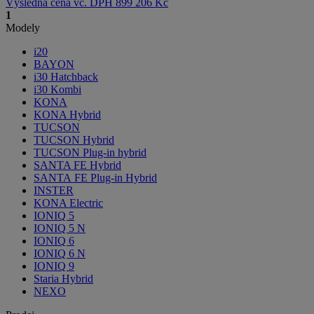
Výsledná cena vč. DPH
899 206 Kč
1
Modely
i20
BAYON
i30 Hatchback
i30 Kombi
KONA
KONA Hybrid
TUCSON
TUCSON Hybrid
TUCSON Plug-in hybrid
SANTA FE Hybrid
SANTA FE Plug-in Hybrid
INSTER
KONA Electric
IONIQ 5
IONIQ 5 N
IONIQ 6
IONIQ 6 N
IONIQ 9
Staria Hybrid
NEXO