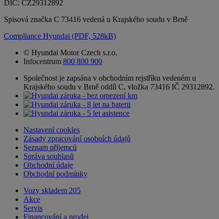
DIČ: CZ29312892
Spisová značka C 73416 vedená u Krajského soudu v Brně
Compliance Hyundai (PDF, 528kB)
© Hyundai Motor Czech s.r.o.
Infocentrum
800 800 900
Společnost je zapsána v obchodním rejstříku vedeném u
Krajského soudu v Brně oddíl C, vložka 73416 IČ 29312892.
Nastavení cookies
Zásady zpracování osobních údajů
Seznam příjemců
Správa souhlasů
Obchodní údaje
Obchodní podmínky
Vozy skladem
205
Akce
Servis
Financování a prodej