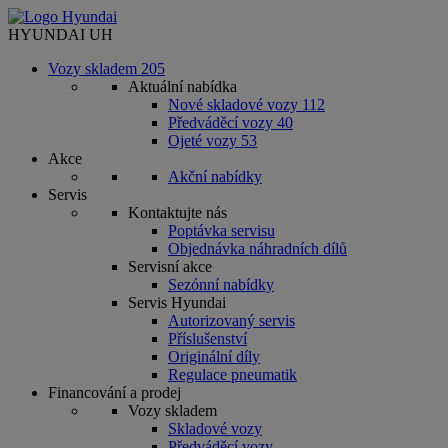
HYUNDAI UH
Vozy skladem
205
Aktuální nabídka
Nové skladové vozy
112
Předváděcí vozy
40
Ojeté vozy
53
Akce
Akční nabídky
Servis
Kontaktujte nás
Poptávka servisu
Objednávka náhradních dílů
Servisní akce
Sezónní nabídky
Servis Hyundai
Autorizovaný servis
Příslušenství
Originální díly
Regulace pneumatik
Financování a prodej
Vozy skladem
Skladové vozy
Předváděcí vozy