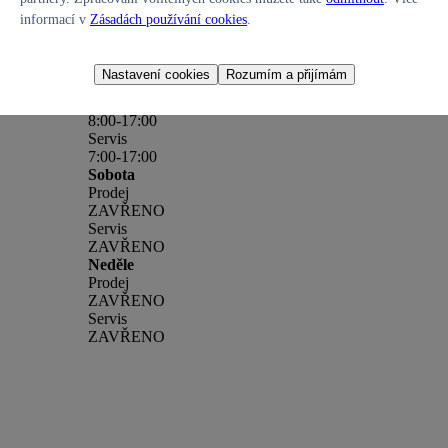
informací v
Zásadách používání cookies
.
Otevírací doba
Nastavení cookies
Rozumím a přijímám
Pondělí – Pátek
Prodej
8:00-17:00
Servis
7:00-17:00
Sobota
Prodej
ZAVŘENO
Servis
ZAVŘENO
Neděle
Prodej
ZAVŘENO
Servis
ZAVŘENO