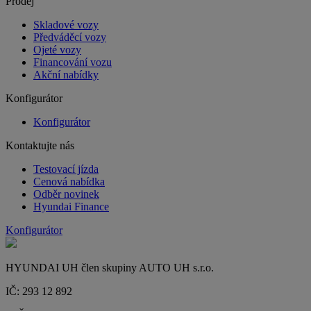
Prodej
Skladové vozy
Předváděcí vozy
Ojeté vozy
Financování vozu
Akční nabídky
Konfigurátor
Konfigurátor
Kontaktujte nás
Testovací jízda
Cenová nabídka
Odběr novinek
Hyundai Finance
Konfigurátor
HYUNDAI UH člen skupiny AUTO UH s.r.o.
IČ: 293 12 892