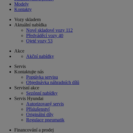
Modely
Kontakty
Vozy skladem
Aktuální nabídka
Nové skladové vozy
112
Předváděcí vozy
40
Ojeté vozy
53
Akce
Akční nabídky
Servis
Kontaktujte nás
Poptávka servisu
Objednávka náhradních dílů
Servisní akce
Sezónní nabídky
Servis Hyundai
Autorizovaný servis
Příslušenství
Originální díly
Regulace pneumatik
Financování a prodej