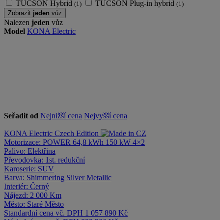
TUCSON Hybrid
TUCSON Plug-in hybrid
(1)
(1)
Zobrazit
jeden
vůz
Nalezen
jeden
vůz
Model
KONA Electric
Seřadit od
Nejnižší cena
Nejvyšší cena
KONA Electric
Czech Edition
Motorizace:
POWER 64,8 kWh 150 kW 4×2
Palivo:
Elektřina
Převodovka:
1st. redukční
Karoserie:
SUV
Barva:
Shimmering Silver Metallic
Interiér:
Černý
Nájezd:
2 000 Km
Město:
Staré Město
Standardní cena vč. DPH
1 057 890 Kč