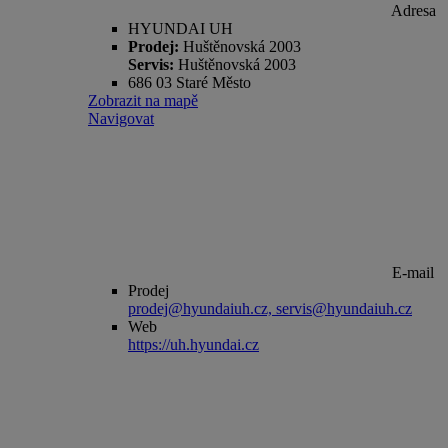
Adresa
HYUNDAI UH
Prodej:
Huštěnovská 2003
Servis:
Huštěnovská 2003
686 03 Staré Město
Zobrazit na mapě
Navigovat
E-mail
Prodej
prodej@hyundaiuh.cz, servis@hyundaiuh.cz
Web
https://uh.hyundai.cz