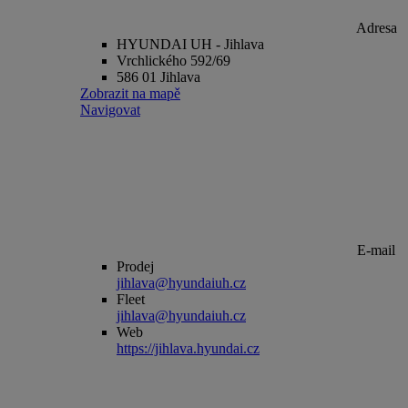
Adresa
HYUNDAI UH - Jihlava
Vrchlického 592/69
586 01 Jihlava
Zobrazit na mapě
Navigovat
E-mail
Prodej
jihlava@hyundaiuh.cz
Fleet
jihlava@hyundaiuh.cz
Web
https://jihlava.hyundai.cz