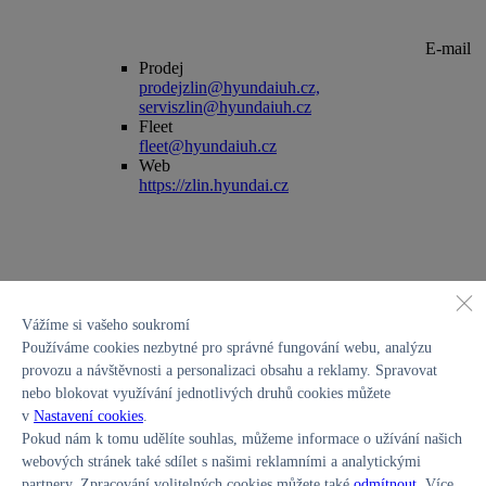
E-mail
Prodej
prodejzlin@hyundaiuh.cz,
serviszlin@hyundaiuh.cz
Fleet
fleet@hyundaiuh.cz
Web
https://zlin.hyundai.cz
Vážíme si vašeho soukromí
Používáme cookies nezbytné pro správné fungování webu, analýzu
provozu a návštěvnosti a personalizaci obsahu a reklamy. Spravovat
Sociální sítě
nebo blokovat využívání jednotlivých druhů cookies můžete
v
Nastavení cookies
.
Pokud nám k tomu udělíte souhlas, můžeme informace o užívání našich
webových stránek také sdílet s našimi reklamními a analytickými
partnery. Zpracování volitelných cookies můžete také
odmítnout
. Více