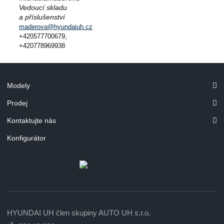
Vedoucí skladu
a příslušenství
maderova@hyundaiuh.cz
,
+420577700679
+420778969938
Modely
Prodej
Kontaktujte nás
Konfigurátor
HYUNDAI UH člen skupiny AUTO UH s.r.o.