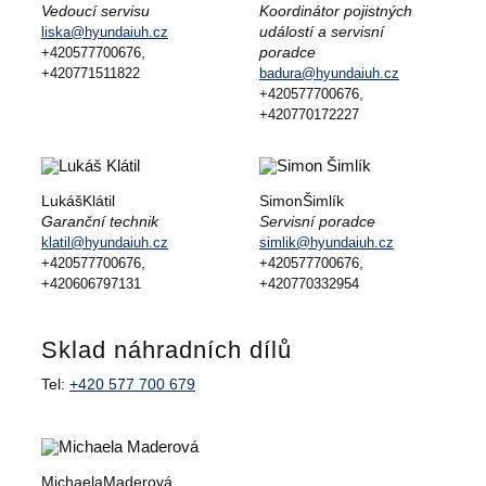
Vedoucí servisu
Koordinátor pojistných
událostí a servisní
liska@hyundaiuh.cz
,
poradce
+420577700676
+420771511822
badura@hyundaiuh.cz
,
+420577700676
+420770172227
Lukáš
Klátil
Simon
Šimlík
Garanční technik
Servisní poradce
klatil@hyundaiuh.cz
simlik@hyundaiuh.cz
,
,
+420577700676
+420577700676
+420606797131
+420770332954
Sklad náhradních dílů
Tel:
+420 577 700 679
Michaela
Maderová