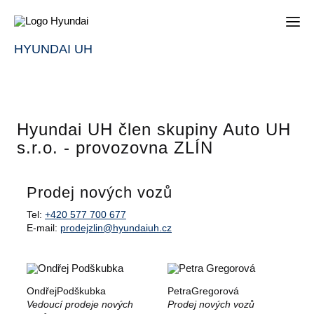
HYUNDAI UH
Hyundai UH člen skupiny Auto UH
s.r.o. - provozovna ZLÍN
Prodej nových vozů
Tel:
+420 577 700 677
E-mail:
prodejzlin@hyundaiuh.cz
Ondřej
Podškubka
Petra
Gregorová
Vedoucí prodeje nových
Prodej nových vozů