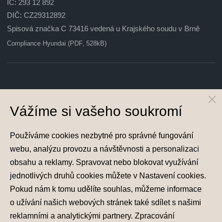
IČ: 293 12 892
DIČ: CZ29312892
Spisová značka C 73416 vedená u Krajského soudu v Brně
Compliance Hyundai (PDF, 528kB)
© Hyundai Motor Czech s.r.o.
Infocentrum
800 800 900
Vážíme si vašeho soukromí
Společnost je zapsána v obchodním rejstříku vedeném u Krajského soudu v
Používáme cookies nezbytné pro správné fungování
Brně oddíl C, vložka 73416 IČ 29312892.
webu, analýzu provozu a návštěvnosti a personalizaci
obsahu a reklamy. Spravovat nebo blokovat využívání
jednotlivých druhů cookies můžete v
Nastavení cookies
.
Pokud nám k tomu udělíte souhlas, můžeme informace
Nastavení cookies
o užívání našich webových stránek také sdílet s našimi
Zásady zpracování osobních údajů
reklamními a analytickými partnery. Zpracování
Seznam příjemců