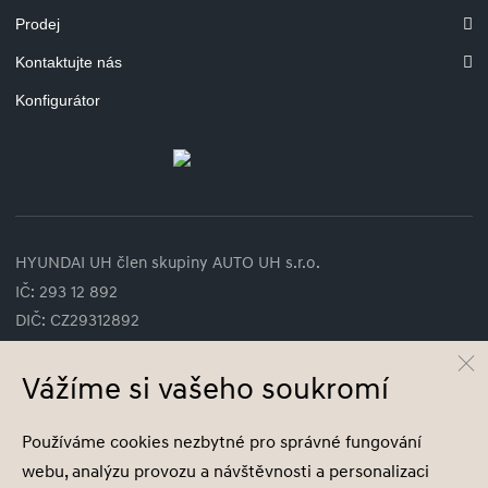
Prodej
Kontaktujte nás
Konfigurátor
HYUNDAI UH člen skupiny AUTO UH s.r.o.
IČ: 293 12 892
DIČ: CZ29312892
Spisová značka C 73416 vedená u Krajského soudu v Brně
Vážíme si vašeho soukromí
Compliance Hyundai (PDF, 528kB)
Používáme cookies nezbytné pro správné fungování
webu, analýzu provozu a návštěvnosti a personalizaci