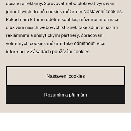
© Hyundai Motor Czech s.r.o.
obsahu a reklamy. Spravovat nebo blokovat využívání
Infocentrum
800 800 900
jednotlivých druhů cookies můžete v
.
Nastavení cookies
Pokud nám k tomu udělíte souhlas, můžeme informace
Společnost je zapsána v obchodním rejstříku vedeném u Krajského soudu v
Brně oddíl C, vložka 73416 IČ 29312892.
o užívání našich webových stránek také sdílet s našimi
reklamními a analytickými partnery. Zpracování
volitelných cookies můžete také
. Více
odmítnout
informací v
.
Zásadách používání cookies
Nastavení cookies
Zásady zpracování osobních údajů
Seznam příjemců
Nastavení cookies
Správa souhlasů
Obchodní údaje
Rozumím a přijímám
Obchodní podmínky
Nové skladové vozy
Testovací jízda
Získat nabídku
Konfigurátor