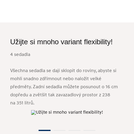
Užijte si mnoho variant flexibility!
Uži
4 sedadla
3 se
Všechna sedadla se dají sklopit do roviny, abyste si
Všec
mohli snadno zdřímnout nebo naložit velké
mohl
předměty. Zadní sedadla můžete posunout o 16 cm
před
dopředu a zvětšit tak zavazadlový prostor z 238
dopř
na 351 litrů.
na 35
vysp