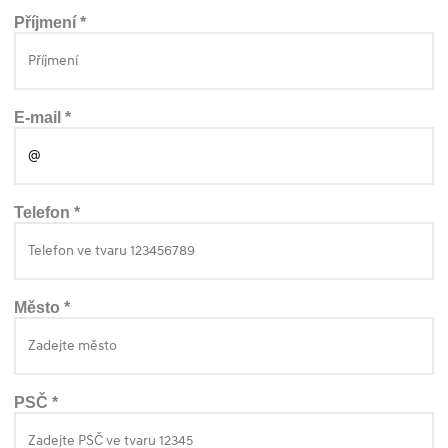
Příjmení *
E-mail *
Telefon *
Město *
PSČ *