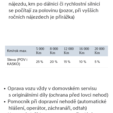
nájezdu, km po dálnici či rychlostní silnici
se počítají za polovinu (pozor, při vyšších
ročních nájezdech je přirážka)
5 000
8 000
12 000
16 000
20 000
Km/rok max.
Km
Km
Km
Km
Km
Sleva (POV i
25 %
20 %
15 %
10 %
5 %
KASKO)
Oprava vozu vždy v domovském servisu
s originálními díly (ochrana před lovci nehod)
Pomocník při dopravní nehodě (automatické
hlášení, operátor, záchranáři, odtah)