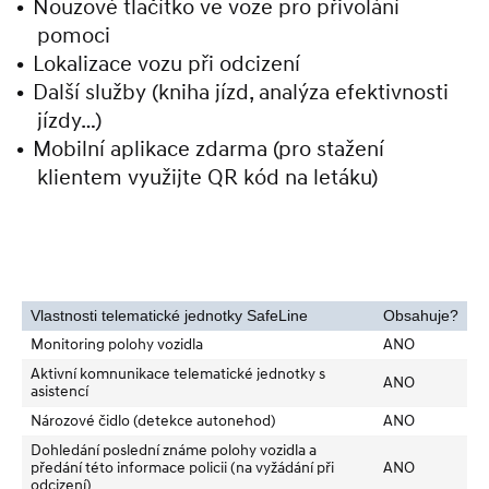
Nouzové tlačítko ve voze pro přivolání
pomoci
Lokalizace vozu při odcizení
Další služby (kniha jízd, analýza efektivnosti
jízdy…)
Mobilní aplikace zdarma (pro stažení
klientem využijte QR kód na letáku)
Vlastnosti telematické jednotky SafeLine
Obsahuje?
Monitoring polohy vozidla
ANO
Aktivní komnunikace telematické jednotky s
ANO
asistencí
Nározové čidlo (detekce autonehod)
ANO
Dohledání poslední známe polohy vozidla a
předání této informace policii (na vyžádání při
ANO
odcizení)